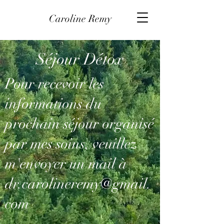
Caroline Remy
Séjour Détox
Pour recevoir les
informations du
prochain séjour organisé
par mes soins, veuillez
m'envoyer un mail à
dr.carolineremy@gmail.
com