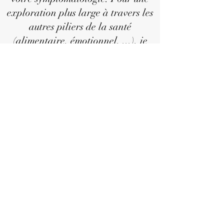
exploration plus large à travers les
autres piliers de la santé
(alimentaire, émotionnel, ...), je
vous invite à prendre rendez-vous
en
Thérapie intégrative
.
-> Frais :
20
€
à votre charge au
cabinet
-> Frais :
12€
à votre charge au
CHR (3€ si régime préférentiel
BIM)
Tout retard diminuera
malheureusement la durée de la
consultation.