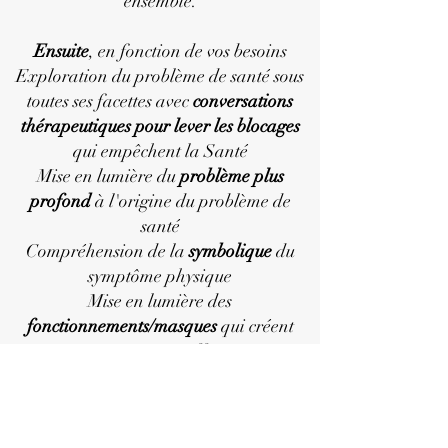
ensemble.
Ensuite
, en fonction de vos besoins
Exploration du problème de santé sous
toutes ses facettes avec
conversations
thérapeutiques pour lever les blocages
qui empêchent la Santé
Mise en lumière du
problème plus
profond
à l'origine du problème de
santé
Compréhension de la
symbolique
du
symptôme physique
Mise en lumière des
fonctionnements/masques
qui créent
votre propre souffrance
Écoute du
corps
et accueil des
émotions,
via
l'hypnose
notamment
Prise en charge
pluridisciplinaire
avec